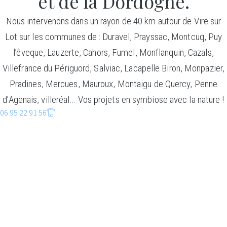
et de la Dordogne.
Nous intervenons dans un rayon de 40 km autour de Vire sur
Lot sur les communes de : Duravel, Prayssac, Montcuq, Puy
l’êveque, Lauzerte, Cahors, Fumel, Monflanquin, Cazals,
Villefrance du Périguord, Salviac, Lacapelle Biron, Monpazier,
Pradines, Mercues, Mauroux, Montaigu de Quercy, Penne
d’Agenais, villeréal… Vos projets en symbiose avec la nature !
06 95 22 91 56
CONSTRUCTIO
BOIS
Faire entrer la nature dans