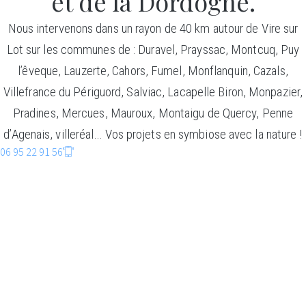
et de la Dordogne.
Nous intervenons dans un rayon de 40 km autour de Vire sur
Lot sur les communes de : Duravel, Prayssac, Montcuq, Puy
l’êveque, Lauzerte, Cahors, Fumel, Monflanquin, Cazals,
Villefrance du Périguord, Salviac, Lacapelle Biron, Monpazier,
Pradines, Mercues, Mauroux, Montaigu de Quercy, Penne
d’Agenais, villeréal… Vos projets en symbiose avec la nature !
06 95 22 91 56
CONSTRUCTIO
BOIS
Faire entrer la nature dans