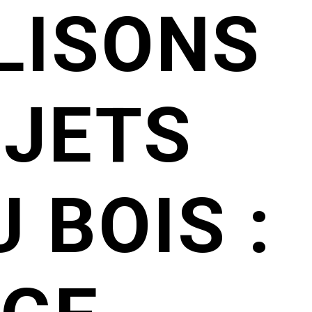
LISONS
OJETS
 BOIS :