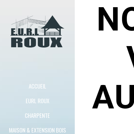
N
AU
ACCUEIL
EURL ROUX
CHARPENTE
MAISON & EXTENSION BOIS