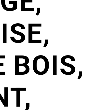
GE,
ISE,
 BOIS,
T,