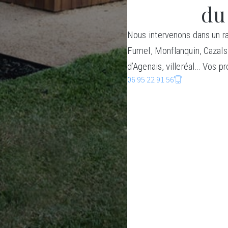
du
Nous intervenons dans un ra
Fumel, Monflanquin, Cazals
d’Agenais, villeréal… Vos pr
06 95 22 91 56
C