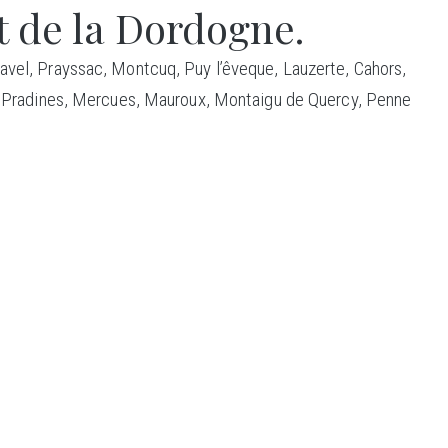
t de la Dordogne.
avel, Prayssac, Montcuq, Puy l’êveque, Lauzerte, Cahors,
er, Pradines, Mercues, Mauroux, Montaigu de Quercy, Penne
CTION
S