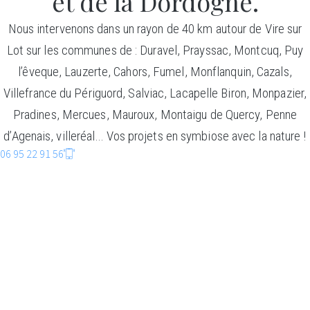
et de la Dordogne.
Nous intervenons dans un rayon de 40 km autour de Vire sur
Lot sur les communes de : Duravel, Prayssac, Montcuq, Puy
l’êveque, Lauzerte, Cahors, Fumel, Monflanquin, Cazals,
Villefrance du Périguord, Salviac, Lacapelle Biron, Monpazier,
Pradines, Mercues, Mauroux, Montaigu de Quercy, Penne
d’Agenais, villeréal… Vos projets en symbiose avec la nature !
06 95 22 91 56
CONSTRUCTIO
BOIS
Faire entrer la nature dans